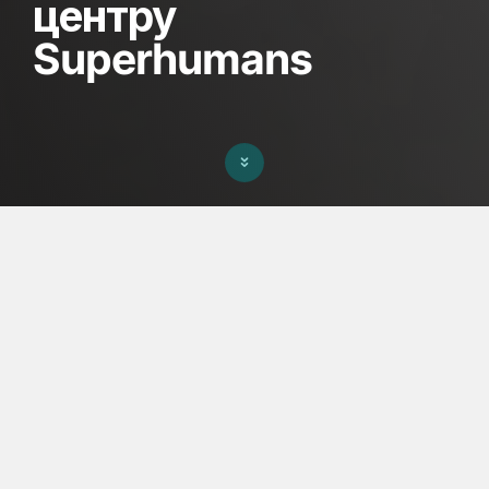
центру
Superhumans
ПРО ПРОЕКТ
Відпочинкова зона поряд з
реабілітаційним центром
Superhumans
Це багатофункціональний простір на відкритому