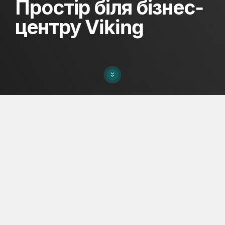
Простір біля бізнес-
центру Viking
ПРО ПРОЕКТ
Простір біля БЦ Viking у Львові
Viking
– бізнес-центр класу «А», розташований
неподалік від центру міста Львова. Сучасні
офіси і продумана інфраструктура
доповнюється комфортним благоустроєм