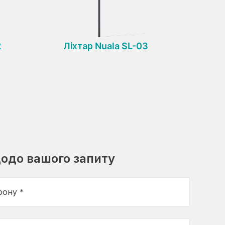
2
Ліхтар Nuala SL-03
Огород
одо вашого запиту
фону *