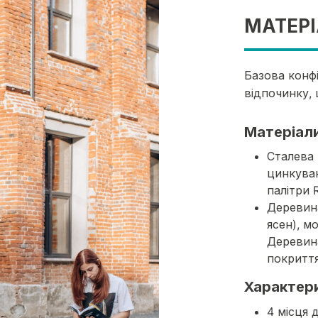
МАТЕРІ
Базова конфі
відпочинку, 
Матеріал
Сталева 
цинкуван
палітри 
Деревина
ясен), м
Деревина
покриття
Характер
4 місця 