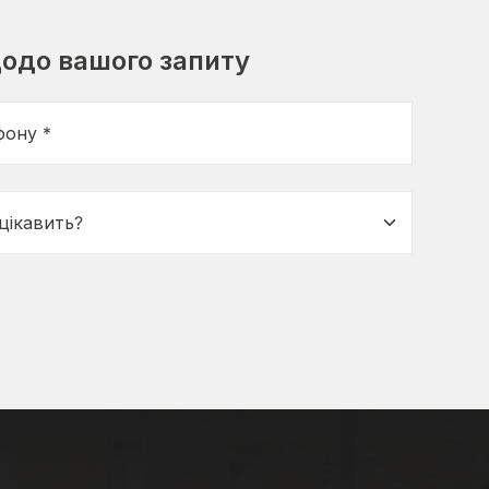
одо вашого запиту
фону *