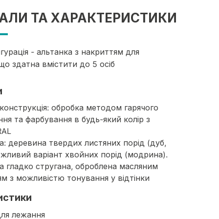
АЛИ ТА ХАРАКТЕРИСТИКИ
гурація - альтанка з накриттям для
що здатна вмістити до 5 осіб
и
конструкція: обробка методом гарячого
ня та фарбування в будь-який колір з
RAL
: деревина твердих листяних порід (дуб,
ожливий варіант хвойних порід (модрина).
 гладко стругана, оброблена масляним
м з можливістю тонування у відтінки
истики
для лежання