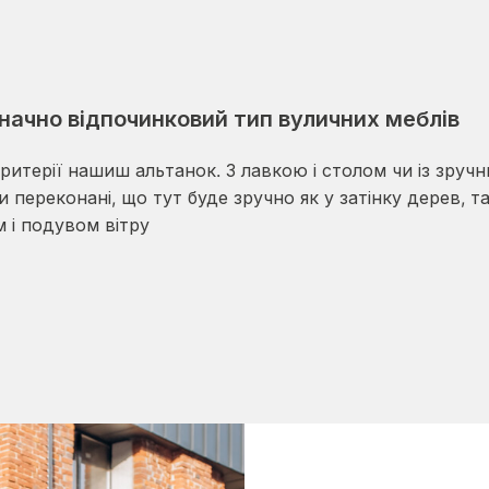
значно відпочинковий тип вуличних меблів
 критерії нашиш альтанок. З лавкою і столом чи із зруч
переконані, що тут буде зручно як у затінку дерев, та
 і подувом вітру