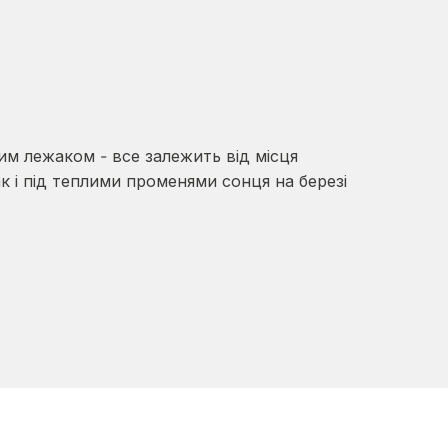
ним лежаком - все залежить від місця
к і під теплими променями сонця на березі