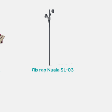
2
Ліхтар Nuala SL-03
Огород