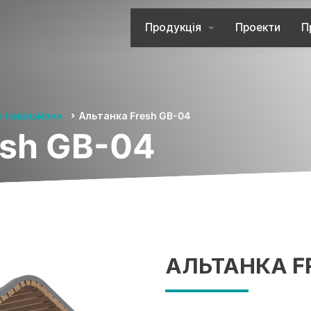
Продукція
Проекти
П
а павільйони
Альтанка Fresh GB-04
esh GB-04
АЛЬТАНКА F