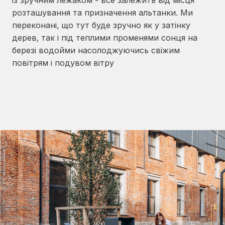
розташування та призначення альтанки. Ми
переконані, що тут буде зручно як у затінку
дерев, так і під теплими променями сонця на
березі водойми насолоджуючись свіжим
повітрям і подувом вітру