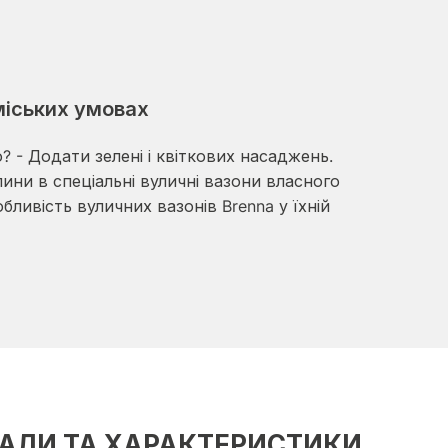
 міських умовах
? - Додати зелені і квіткових насаджень.
ини в спеціальні вуличні вазони власного
бливість вуличних вазонів Brenna у їхній
АЛИ ТА ХАРАКТЕРИСТИКИ