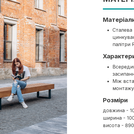
Матеріал
Сталева 
цинкуван
палітри 
Характер
Всередин
засипанн
Між вста
монтажу
Розміри
довжина - 1
ширина - 10
висота - 89