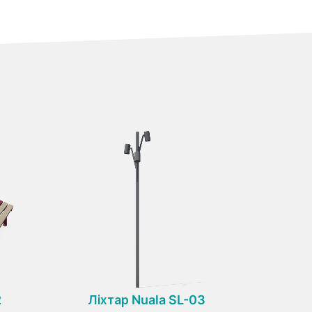
2
Ліхтар Nuala SL-03
Огород