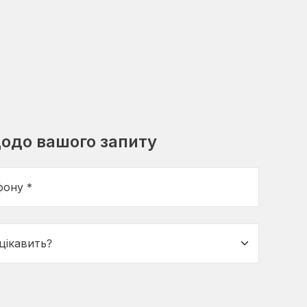
одо вашого запиту
фону *